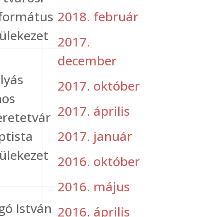
2018. február
formátus
ülekezet
2017.
december
lyás
2017. október
nos
2017. április
eretetvár
2017. január
ptista
ülekezet
2016. október
2016. május
gó István
2016. április