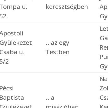
Tompa u.
keresztségben
Ap
52.
Gy
Le
Apostoli
Gá
Gyülekezet
…az egy
Re
Csaba u.
Testben
Pü
5/2
Gy
Na
Pécsi
Zo
Baptista
…a
Cs
Gyülekezet,
misszióban
Ke