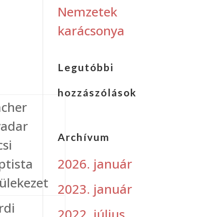
Nemzetek
karácsonya
Legutóbbi
hozzászólások
cher
vadar
Archívum
csi
2026. január
ptista
ülekezet
2023. január
rdi
2022. július