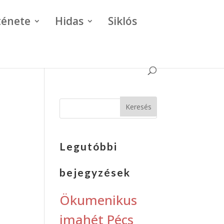
ténete
Hidas
Siklós
Legutóbbi
bejegyzések
Ökumenikus
imahét Pécs