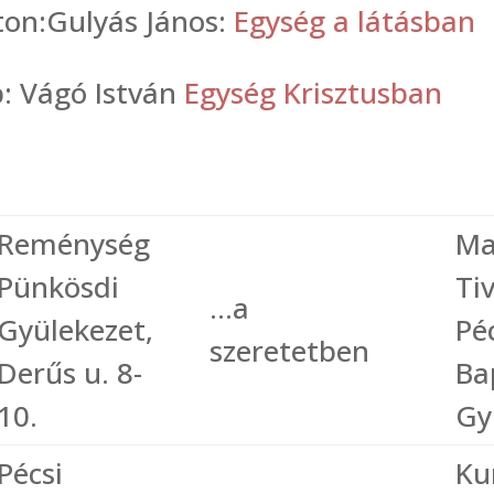
ton:Gulyás János:
Egység a látásban
: Vágó István
Egység Krisztusban
Reménység
Ma
Pünkösdi
Ti
…a
Gyülekezet,
Pé
szeretetben
Derűs u. 8-
Ba
10.
Gy
Pécsi
Ku