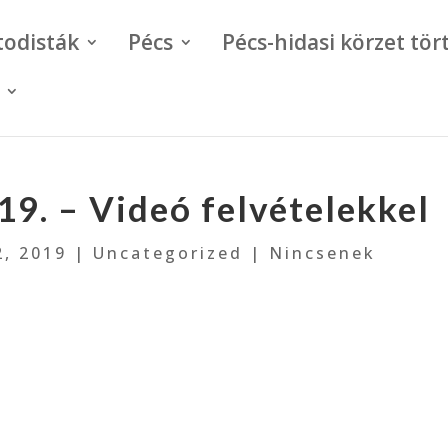
todisták
Pécs
Pécs-hidasi körzet tör
19. – Videó felvételekkel
2, 2019
|
Uncategorized
|
Nincsenek