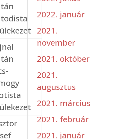
ltán
2022. január
todista
2021.
ülekezet
november
jnal
2021. október
ltán
cs-
2021.
mogy
augusztus
ptista
2021. március
ülekezet
2021. február
sztor
2021. január
zsef